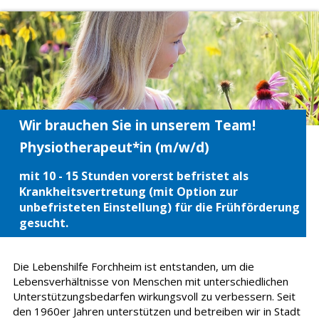
Wir brauchen Sie in unserem Team!
Physiotherapeut*in (m/w/d)
mit 10 - 15 Stunden vorerst befristet als
Krankheitsvertretung (mit Option zur
unbefristeten Einstellung) für die Frühförderung
gesucht.
Die Lebenshilfe Forchheim ist entstanden, um die
Lebensverhältnisse von Menschen mit unterschiedlichen
Unterstützungsbedarfen wirkungsvoll zu verbessern. Seit
den 1960er Jahren unterstützen und betreiben wir in Stadt